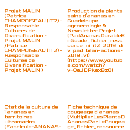
Projet MALIN
Production de plants
(Patrice
sains d'ananas en
CHAMPOISEAU (IT2) -
Guadeloupe
Responsable
agroecologie &
Cultures de
Newsletter Projet
Diversification -
(PadAnanasDurableE
Projet MALIN
nGuade_fichier_ress
/Patrice
ource_ni_it2_2019_di
CHAMPOISEAU (IT2) -
v_pad_bilan-actions-
Responsable
2019_v1)
Cultures de
(https://www.youtub
Diversification -
e.com/watch?
Projet MALIN )
v=OeJDPkexBz0)
Etat de la culture de
Fiche technique de
l’ananas en
gougeage d’ananas
territoires
(MultiplierLesPlantsD
ultramarins
AnanasParLeGougea
(Fascicule-ANANAS-
ge_fichier_ressource