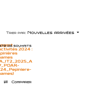
Nouvelles arrivées
Trier par:
pport
ste de souhaits
activités 2024 :
pinières
names
A_IT2_2025_A
V_PDAR-
24_Pepiniere-
names)
Comparer