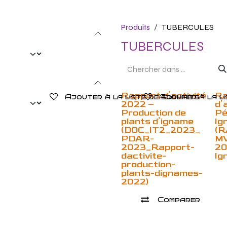
Produits
TUBERCULES
TUBERCULES
Rapport d’activité
Ra
Ajouter à la liste de souhaits
Ajouter à la li
2022 –
d’
Production de
Pé
plants d’igname
Ig
(DOC_IT2_2023_
(R
PDAR-
M
2023_Rapport-
20
dactivite-
Ig
production-
plants-dignames-
2022)
Comparer