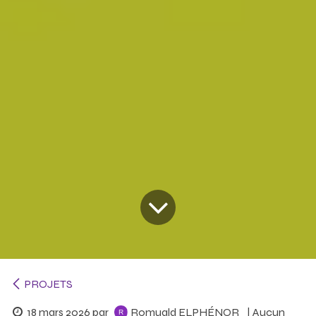
PROJETS
18 mars 2026
par
Romuald ELPHÉNOR
| Aucun