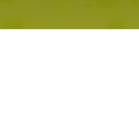
PISTIL : Protection Intégrée, biocontrôle et usage
de bioSTImulants pour une intensification
écologique des systèmes maraîchers en milieu
tropicaL
2022 à 2025