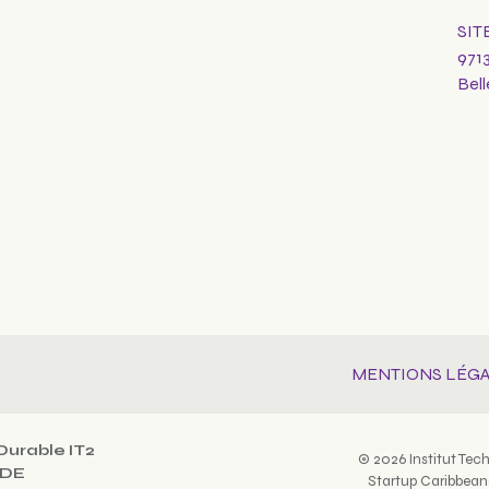
SIT
971
Bel
MENTIONS LÉG
Durable IT2
© 2026 Institut Techn
ODE
Startup Caribbean