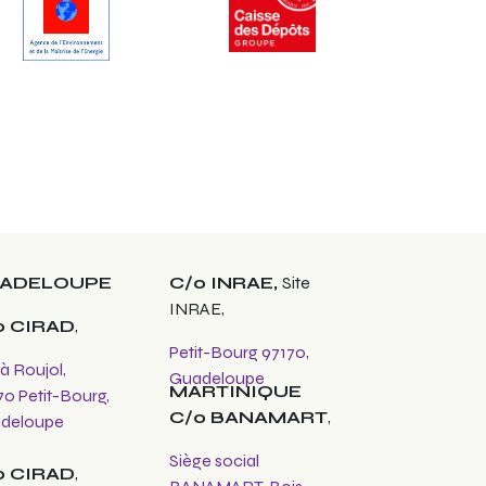
ADELOUPE
C/o INRAE,
Site
INRAE,
o CIRAD
,
Petit-Bourg 97170,
 à Roujol,
Guadeloupe
MARTINIQUE
70 Petit-Bourg,
C/o BANAMART
,
deloupe
Siège social
o CIRAD
,