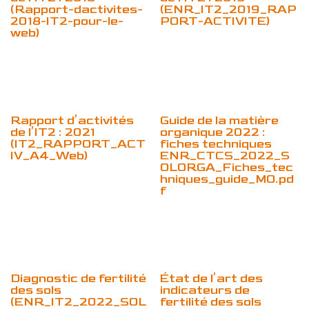
(Rapport-dactivites-
(ENR_IT2_2019_RAP
2018-IT2-pour-le-
PORT-ACTIVITE)
web)
Rapport d’activités
Guide de la matière
de l’IT2 : 2021
organique 2022 :
(IT2_RAPPORT_ACT
fiches techniques
IV_A4_Web)
ENR_CTCS_2022_S
OLORGA_Fiches_tec
hniques_guide_MO.pd
f
Diagnostic de fertilité
État de l’art des
des sols
indicateurs de
(ENR_IT2_2022_SOL
fertilité des sols