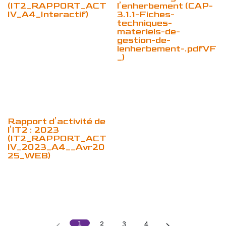
(IT2_RAPPORT_ACT
l’enherbement (CAP-
IV_A4_Interactif)
3.1.1-Fiches-
techniques-
materiels-de-
gestion-de-
lenherbement-.pdfVF
_)
Rapport d’activité de
l’IT2 : 2023
(IT2_RAPPORT_ACT
IV_2023_A4__Avr20
25_WEB)
1
2
3
4