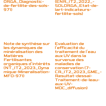
ORGA_Diagnostic-
(ENR_IT2_2022_-
de-fertilite-des-sols-
SOLORGA_Etat-de-
971)
lart-indicateurs-
fertilite-sols)
Note de synthèse sur
Evaluation de
les dynamiques de
l’efficacité du
minéralisation des
traitement de l’eau
Matières
aux UV dans la
Fertilisantes
survenue des
organiques d’intérêts
maladies de
(NT_IT2_2023_Dyna
conservation (7-
mique-Mineralisation-
CR_IT2_2023_GME_-
MFO-971)
Resultat-dessai-
Traitement-de-leau-
aux-UV-
MDC_diffusion)